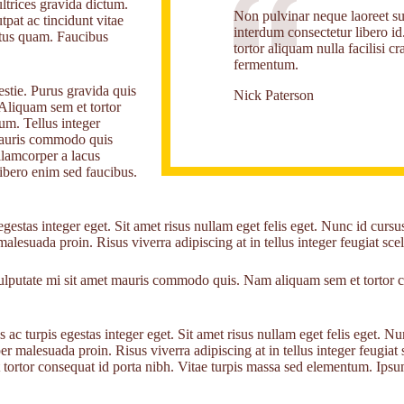
ltrices gravida dictum.
Non pulvinar neque laoreet s
pat ac tincidunt vitae
interdum consectetur libero id
ctus quam. Faucibus
tortor aliquam nulla facilisi cr
fermentum.
stie. Purus gravida quis
Nick Paterson
 Aliquam sem et tortor
um. Tellus integer
. Mauris commodo quis
lamcorper a lacus
libero enim sed faucibus.
estas integer eget. Sit amet risus nullam eget felis eget. Nunc id cursu
alesuada proin. Risus viverra adipiscing at in tellus integer feugiat scel
n. Vulputate mi sit amet mauris commodo quis. Nam aliquam sem et tortor
ac turpis egestas integer eget. Sit amet risus nullam eget felis eget. N
r malesuada proin. Risus viverra adipiscing at in tellus integer feugiat s
ortor consequat id porta nibh. Vitae turpis massa sed elementum. Ipsum 