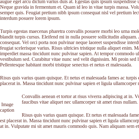
augue eget arcu dictum varius duis at. Egestas quis ipsum suspendisse u
Neque gravida in fermentum et. Quam id leo in vitae turpis massa. Volut
semper quis. Feugiat pretium nibh ipsum consequat nisl vel pretium le
interdum posuere lorem ipsum.
Turpis egestas maecenas pharetra convallis posuere morbi leo urna mole
blandit turpis cursus. Eleifend mi in nulla posuere sollicitudin aliquam.
consequat. Vel orci porta non pulvinar neque laoreet suspendisse interd
feugiat scelerisque varius. Risus ultricies tristique nulla aliquet enim
imperdiet massa tincidunt nunc pulvinar sapien. At tempor commodo ul
vestibulum sed. Curabitur vitae nunc sed velit dignissim. Mi proin sed 
Pellentesque habitant morbi tristique senectus et netus et malesuada.
Risus quis varius quam quisque. Et netus et malesuada fames ac turpis eg
placerat in. Massa tincidunt nunc pulvinar sapien et ligula ullamcorper m
Convallis aenean et tortor at risus viverra adipiscing at i
faucibus vitae aliquet nec ullamcorper sit amet risus nullam.
Image
caption
Risus quis varius quam quisque. Et netus et malesuada fames 
est placerat in. Massa tincidunt nunc pulvinar sapien et ligula ullamcorpe
at in. Vulputate mi sit amet mauris commodo quis. Nam aliquam sem et t