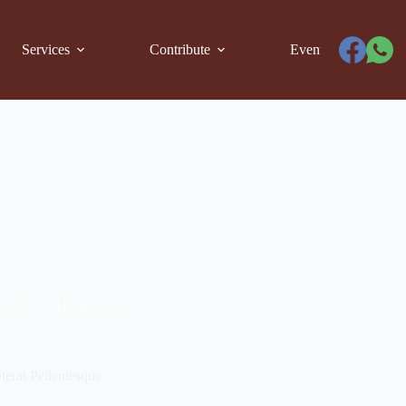
Services
Contribute
Events
9, 2020
Hope
,
Sport
terat Pellentesque