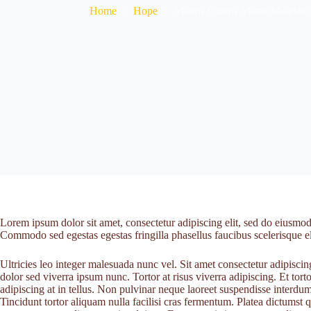
Home
Hope
Mauris Cursus Mattis Molestie 
Lorem ipsum dolor sit amet, consectetur adipiscing elit, sed do eiusmod
Commodo sed egestas egestas fringilla phasellus faucibus scelerisque el
Ultricies leo integer malesuada nunc vel. Sit amet consectetur adipiscing
dolor sed viverra ipsum nunc. Tortor at risus viverra adipiscing. Et torto
adipiscing at in tellus. Non pulvinar neque laoreet suspendisse interdum
Tincidunt tortor aliquam nulla facilisi cras fermentum. Platea dictumst q